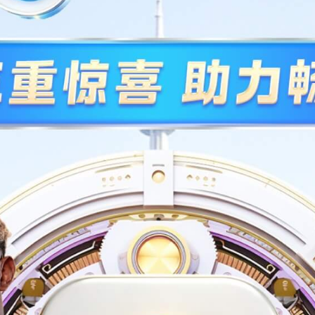
2024-11-27
202
数智领航 电驱未来 bauma
宏
未来
CHINA 2024宏英耀目
业
登。