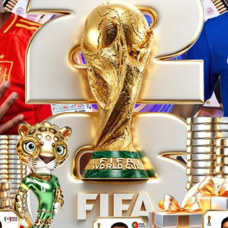
2024-09-24
202
重
树立智能配电技术标杆丨宏英亮
共
决
相2024汽车智能域控论坛
菱
2024-06-29
202
走
迈向高阶智能化丨宏英走进长城
移
汽车
车
云