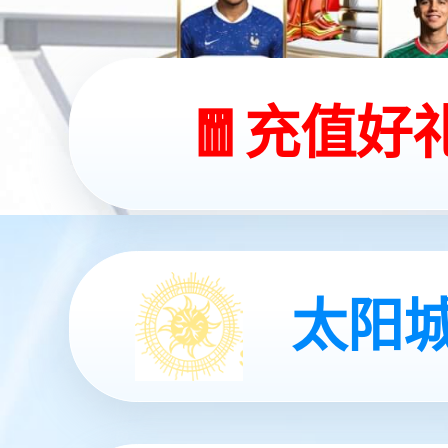
产品中心
解决方案
集团
智能控制
移动机械
企业概
汽车电子
汽车电子
发展历