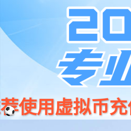
jiuyou.com·(中国区)官方网站
001266
股票
首页
代码
首页
新闻中心