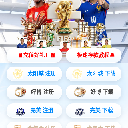
电子后视镜
CMS 系统主要是用于替代传统的后视镜，具有增大视角范围、减
小视觉盲区，强、弱光抑制和补偿，在恶劣的气象环境中依旧能
清晰显示的优势。同时自带BSD盲区监测、倒车辅助等行车辅助
性功能，提高了行车的舒适性和安全性。
咨询热线：
189-1680-8200
产品咨询
文档下载
产品特点